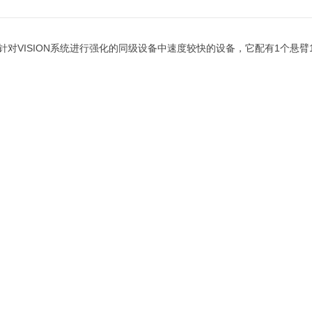
VISION
1
针对
系统进行强化的同级设备中速度较快的设备，它配有
个悬臂