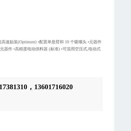
PH 超高速贴装(Optimum) •配置单悬臂和 10 个吸嘴头 •元器件
脚元器件 •高精度电动供料器 (标准) •可混用空压式,电动式
17
381310，
13601716020